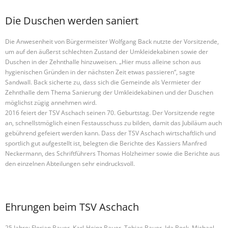
Die Duschen werden saniert
Die Anwesenheit von Bürgermeister Wolfgang Back nutzte der Vorsitzende,
um auf den äußerst schlechten Zustand der Umkleidekabinen sowie der
Duschen in der Zehnthalle hinzuweisen. „Hier muss alleine schon aus
hygienischen Gründen in der nächsten Zeit etwas passieren“, sagte
Sandwall. Back sicherte zu, dass sich die Gemeinde als Vermieter der
Zehnthalle dem Thema Sanierung der Umkleidekabinen und der Duschen
möglichst zügig annehmen wird.
2016 feiert der TSV Aschach seinen 70. Geburtstag. Der Vorsitzende regte
an, schnellstmöglich einen Festausschuss zu bilden, damit das Jubiläum auch
gebührend gefeiert werden kann. Dass der TSV Aschach wirtschaftlich und
sportlich gut aufgestellt ist, belegten die Berichte des Kassiers Manfred
Neckermann, des Schriftführers Thomas Holzheimer sowie die Berichte aus
den einzelnen Abteilungen sehr eindrucksvoll.
Ehrungen beim TSV Aschach
25 Jahre: Florian Bauer, Karl-Heinz Bauer, Tobias Bauer, Ida Bock, Michael