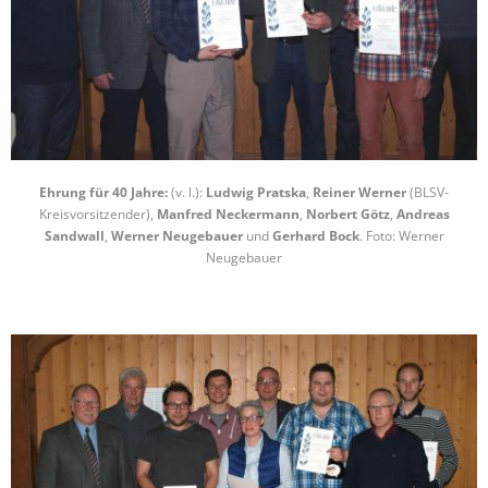
Ehrung für 40 Jahre:
(v. l.):
Ludwig Pratska
,
Reiner Werner
(BLSV-
Kreisvorsitzender),
Manfred Neckermann
,
Norbert Götz
,
Andreas
Sandwall
,
Werner Neugebauer
und
Gerhard Bock
. Foto: Werner
Neugebauer