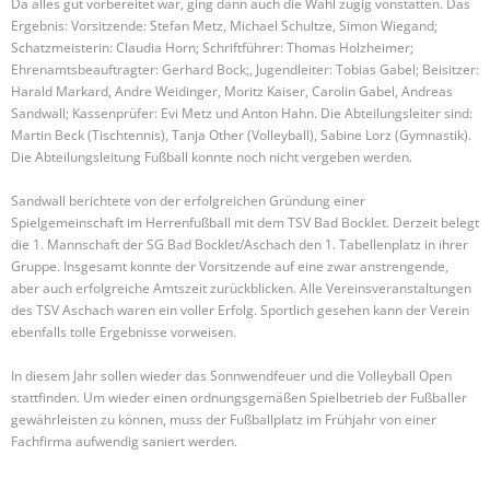
Da alles gut vorbereitet war, ging dann auch die Wahl zügig vonstatten. Das
Ergebnis: Vorsitzende: Stefan Metz, Michael Schultze, Simon Wiegand;
Schatzmeisterin: Claudia Horn; Schriftführer: Thomas Holzheimer;
Ehrenamtsbeauftragter: Gerhard Bock;, Jugendleiter: Tobias Gabel; Beisitzer:
Harald Markard, Andre Weidinger, Moritz Kaiser, Carolin Gabel, Andreas
Sandwall; Kassenprüfer: Evi Metz und Anton Hahn. Die Abteilungsleiter sind:
Martin Beck (Tischtennis), Tanja Other (Volleyball), Sabine Lorz (Gymnastik).
Die Abteilungsleitung Fußball konnte noch nicht vergeben werden.
Sandwall berichtete von der erfolgreichen Gründung einer
Spielgemeinschaft im Herrenfußball mit dem TSV Bad Bocklet. Derzeit belegt
die 1. Mannschaft der SG Bad Bocklet/Aschach den 1. Tabellenplatz in ihrer
Gruppe. Insgesamt konnte der Vorsitzende auf eine zwar anstrengende,
aber auch erfolgreiche Amtszeit zurückblicken. Alle Vereinsveranstaltungen
des TSV Aschach waren ein voller Erfolg. Sportlich gesehen kann der Verein
ebenfalls tolle Ergebnisse vorweisen.
In diesem Jahr sollen wieder das Sonnwendfeuer und die Volleyball Open
stattfinden. Um wieder einen ordnungsgemäßen Spielbetrieb der Fußballer
gewährleisten zu können, muss der Fußballplatz im Frühjahr von einer
Fachfirma aufwendig saniert werden.