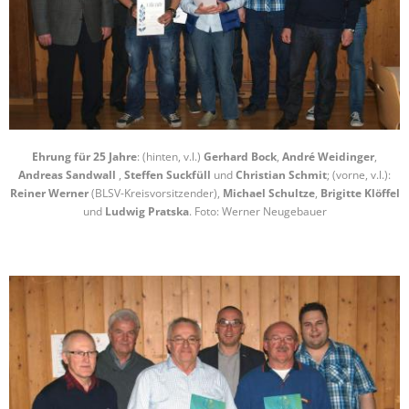
Ehrung für 25 Jahre
: (hinten, v.l.)
Gerhard Bock
,
André Weidinger
,
Andreas Sandwall
,
Steffen Suckfüll
und
Christian Schmit
; (vorne, v.l.):
Reiner Werner
(BLSV-Kreisvorsitzender),
Michael Schultze
,
Brigitte Klöffel
und
Ludwig Pratska
. Foto: Werner Neugebauer