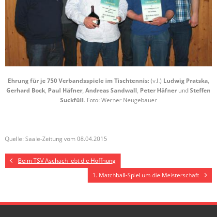
Ehrung für je 750 Verbandsspiele im Tischtennis:
(v.l.)
Ludwig Pratska
,
Gerhard Bock
,
Paul Häfner
,
Andreas Sandwall
,
Peter Häfner
und
Steffen
Suckfüll
. Foto: Werner Neugebauer
Quelle: Saale-Zeitung vom 08.04.2015
Beim TSV Aschach lebt die Hoffnung
1. Matchball-Spiel um die Meisterschaft