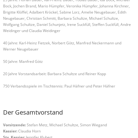
Bock, Jochen Brand, Mario Hümpfer, Veronika Hümpfer, Johanna Kirchner,
Brigitte Klöffel, Adalbert Kröckel, Sabine Lorz, Amelie Neugebauer, Edith
Neugebauer, Christian Schmitt, Barbara Schultze, Michael Schultze,
Wolfgang Schultze, Daniel Schunjetz, Irene Suckfüll, Steffen Suckfüll, Andre
Weidinger und Claudia Weidinger
40 Jahre: Karl-Heinz Fietzek, Norbert Götz, Manfred Neckermann und
Werner Neugebauer
50 Jahre: Manfred Götz
20 Jahre Vorstandsarbeit: Barbara Schultze und Reiner Kopp
750 Verbandsspiele im Tischtennis: Paul Häfner und Peter Häfner
Der Gesamtvorstand
Vorsitzende:
Stefan Metz, Michael Schultze, Simon Wiegand
Kassier:
Claudia Horn
Stv. Kassier:
Jennifer Klubert