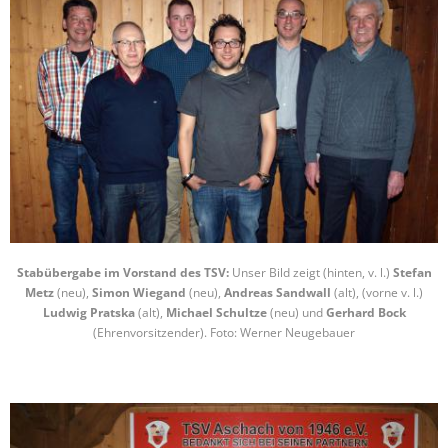
Stabübergabe im Vorstand des TSV:
Unser Bild zeigt (hinten, v. l.)
Stefan
Metz
(neu),
Simon Wiegand
(neu),
Andreas Sandwall
(alt), (vorne v. l.)
Ludwig Pratska
(alt),
Michael Schultze
(neu) und
Gerhard Bock
(Ehrenvorsitzender). Foto: Werner Neugebauer