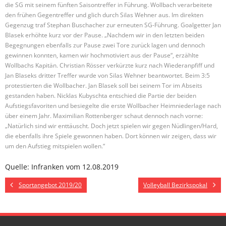
die SG mit seinem fünften Saisontreffer in Führung. Wollbach verarbeitete
den frühen Gegentreffer und glich durch Silas Wehner aus. Im direkten
Gegenzug traf Stephan Buschacher zur erneuten SG-Führung. Goalgetter Jan
Blasek erhöhte kurz vor der Pause. „Nachdem wir in den letzten beiden
Begegnungen ebenfalls zur Pause zwei Tore zurück lagen und dennoch
gewinnen konnten, kamen wir hochmotiviert aus der Pause“, erzählte
Wollbachs Kapitän. Christian Rösser verkürzte kurz nach Wiederanpfiff und
Jan Blaseks dritter Treffer wurde von Silas Wehner beantwortet. Beim 3:5
protestierten die Wollbacher. Jan Blasek soll bei seinem Tor im Abseits
gestanden haben. Nicklas Kubyschta entschied die Partie der beiden
Aufstiegsfavoriten und besiegelte die erste Wollbacher Heimniederlage nach
über einem Jahr. Maximilian Rottenberger schaut dennoch nach vorne:
„Natürlich sind wir enttäuscht. Doch jetzt spielen wir gegen Nüdlingen/Hard,
die ebenfalls ihre Spiele gewonnen haben. Dort können wir zeigen, dass wir
um den Aufstieg mitspielen wollen.“
Quelle: Infranken vom 12.08.2019
Sportangebot 2019/20
Volleyball Bezirkspokal