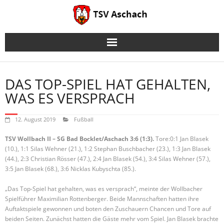
Skip
to
content
DAS TOP-SPIEL HAT GEHALTEN,
WAS ES VERSPRACH
12. August 2019
Fußball
TSV Wollbach II – SG Bad Bocklet/Aschach 3:6 (1:3).
Tore:
0:1 Jan Blasek
(10.), 1:1 Silas Wehner (21.), 1:2 Stephan Buschbacher (23.), 1:3 Jan Blasek
(44.), 2:3 Christian Rösser (47.), 2:4 Jan Blasek (54.), 3:4 Silas Wehner (57.),
3:5 Jan Blasek (68.), 3:6 Nicklas Kubyschta (85.).
„Das Top-Spiel hat gehalten, was es versprach“, meinte der Wollbacher
Spielführer Maximilian Rottenberger. Beide Mannschaften hatten ihre
Auftaktspiele gewonnen und boten den Zuschauern Chancen und Tore auf
beiden Seiten. Zunächst hatten die Gäste mehr vom Spiel. Jan Blasek brachte