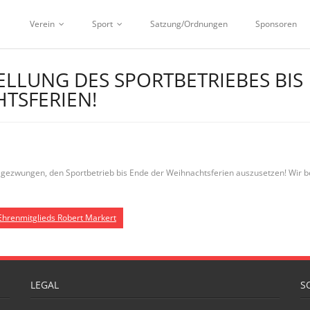
Verein
Sport
Satzung/Ordnungen
Sponsoren
LLUNG DES SPORTBETRIEBES BIS
TSFERIEN!
ns gezwungen, den Sportbetrieb bis Ende der Weihnachtsferien auszusetzen! Wi
Ehrenmitglieds Robert Markert
LEGAL
S