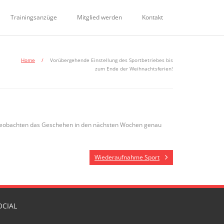
Trainingsanzüge
Mitglied werden
Kontakt
Home
/
Vorübergehende Einstellung des Sportbetriebes bis
zum Ende der Weihnachtsferien!
r beobachten das Geschehen in den nächsten Wochen genau
Wiederaufnahme Sport
OCIAL