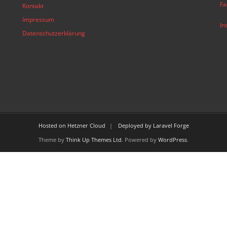
Fa
Kontakt
Impressum
In
Datenschutzerklärung
Hosted on Hetzner Cloud
Deployed by Laravel Forge
Theme by
Think Up Themes Ltd
. Powered by
WordPress
.