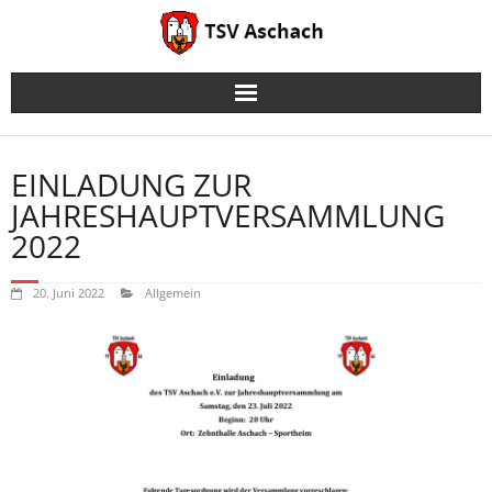
Skip
to
content
EINLADUNG ZUR
JAHRESHAUPTVERSAMMLUNG
2022
20. Juni 2022
Allgemein