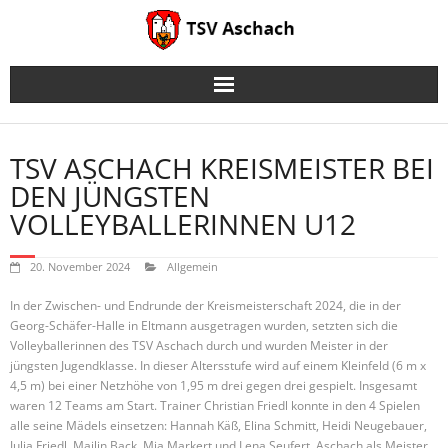
Skip
to
content
TSV ASCHACH KREISMEISTER BEI
DEN JÜNGSTEN
VOLLEYBALLERINNEN U12
20. November 2024
Allgemein
In der Zwischen- und Endrunde der Kreismeisterschaft 2024, die in der
Georg-Schäfer-Halle in Eltmann ausgetragen wurden, setzten sich die
Volleyballerinnen des TSV Aschach durch und wurden Meister in der
jüngsten Jugendklasse. In dieser Altersstufe wird auf einem Kleinfeld (6 m x
4,5 m) bei einer Netzhöhe von 1,95 m drei gegen drei gespielt. Insgesamt
waren 12 Teams am Start. Trainer Christian Friedl konnte in den 4 Spielen
alle seine Mädels einsetzen: Hannah Käß, Elina Schmitt, Heidi Neugebauer,
Julia Friedl, Mailin Back, Mia Markert und Lena Seufert. Aschach als Meister