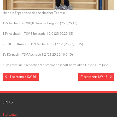
Hier die Ergebnisse des Aschacher Teams:
TSV Aschach – TV/DJK Hammelburg 2:0 (25:8,25:13)
TSV Aschach – TSV Eibelstadt III 2:0 (25:20,25:15)
VC 2010 Eltmann – TSV Aschach 1:2 (27:29,25:22,10:15)
SV Kürnach – TSV Aschach 1:2 (21:25,25:16,9:15)
Zum Foto: Die Aschacher Meistermannschaft hatte allen Grund zum Jubel.
Tischtennis KW 46
Tischtennis KW 48
LINKS
Startseite