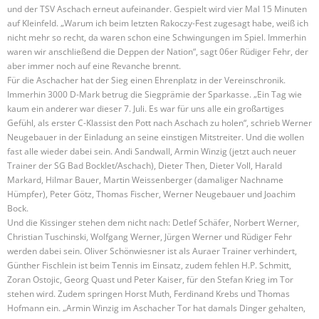
und der TSV Aschach erneut aufeinander. Gespielt wird vier Mal 15 Minuten
auf Kleinfeld. „Warum ich beim letzten Rakoczy-Fest zugesagt habe, weiß ich
nicht mehr so recht, da waren schon eine Schwingungen im Spiel. Immerhin
waren wir anschließend die Deppen der Nation“, sagt 06er Rüdiger Fehr, der
aber immer noch auf eine Revanche brennt.
Für die Aschacher hat der Sieg einen Ehrenplatz in der Vereinschronik.
Immerhin 3000 D-Mark betrug die Siegprämie der Sparkasse. „Ein Tag wie
kaum ein anderer war dieser 7. Juli. Es war für uns alle ein großartiges
Gefühl, als erster C-Klassist den Pott nach Aschach zu holen“, schrieb Werner
Neugebauer in der Einladung an seine einstigen Mitstreiter. Und die wollen
fast alle wieder dabei sein. Andi Sandwall, Armin Winzig (jetzt auch neuer
Trainer der SG Bad Bocklet/Aschach), Dieter Then, Dieter Voll, Harald
Markard, Hilmar Bauer, Martin Weissenberger (damaliger Nachname
Hümpfer), Peter Götz, Thomas Fischer, Werner Neugebauer und Joachim
Bock.
Und die Kissinger stehen dem nicht nach: Detlef Schäfer, Norbert Werner,
Christian Tuschinski, Wolfgang Werner, Jürgen Werner und Rüdiger Fehr
werden dabei sein. Oliver Schönwiesner ist als Auraer Trainer verhindert,
Günther Fischlein ist beim Tennis im Einsatz, zudem fehlen H.P. Schmitt,
Zoran Ostojic, Georg Quast und Peter Kaiser, für den Stefan Krieg im Tor
stehen wird. Zudem springen Horst Muth, Ferdinand Krebs und Thomas
Hofmann ein. „Armin Winzig im Aschacher Tor hat damals Dinger gehalten,