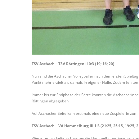
TSV Aschach – TSV Röttingen II 0:3 (19; 16; 20)
Nun sind die Aschacher Volleyballer nach dem ersten Spieltag 
Punkt mehr erzielt als damals in eigener Halle. Zudem fehlte
Immer bis zur Endphase der Sätze konnten die Aschacherinnen d
Röttingen abgegeben.
Auf Aschacher Seite kam erstmals eine neue Zuspielerin zum E
TSV Aschach – VA Hammelburg III 1:3 (21:25, 25:15, 19:25, 2
Wieder entwickelte sich gegen die Hammelburgerinnen ein re