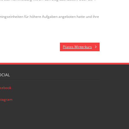
ainingseinheiten für höhere Aufgaben angeboten hatte und ihre
Pilates Winterkurs
OCIAL
cebook
stagram