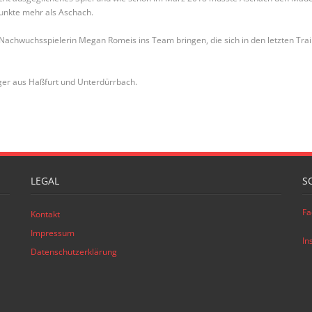
unkte mehr als Aschach.
e Nachwuchsspielerin Megan Romeis ins Team bringen, die sich in den letzten Tr
ger aus Haßfurt und Unterdürrbach.
LEGAL
S
Fa
Kontakt
Impressum
In
Datenschutzerklärung