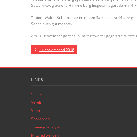
Sätze hinweg erzielte Hammelburg insgesamt gerade mal 4 P
Trainer Walter Kuhn konnte im ersten Satz die erst 14-jährig
Sache auch gut machte.
Am 10. November geht es in Haßfurt weiter gegen die Aufstei
Jukebox-Abend 2018
LINKS
Startseite
Verein
Sport
Sponsoren
Trainingsanzüge
Mitglied werden