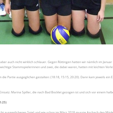
aber auch nicht wirklich schlauer. Gegen Röttingen hatten wir nämlich im Januar 
n wichtige Stammspielerinnen und zwei, die dabei waren, hatten mit leichten Ver
ie Partie ausgeglichen gestalten: (18:18, 15:15, 20:20). Dann kam jeweils ein Ei
insatz: Marina Spiller, die nach Bad Bocklet gezogen ist und sich vor einem hal
1:25)
cht ausgeglichenes Spiel und wie schon im März 2018 musste Aschach den Mäde