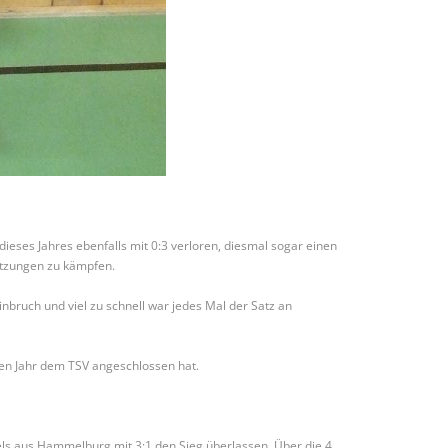
dieses Jahres ebenfalls mit 0:3 verloren, diesmal sogar einen
letzungen zu kämpfen.
nbruch und viel zu schnell war jedes Mal der Satz an
ben Jahr dem TSV angeschlossen hat.
ls aus Hammelburg mit 3:1 den Sieg überlassen. Über die 4