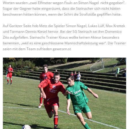
Worten wurden „zwei Elfmeter wegen Fouls an Simon Nagel nicht gegeben“.
Sogar der Gegner habe eingeräumt, dass die Steinacher sich nicht hätten
beschweren hätten können, wenn der Schiri die Strafstöße gepfiffen hätte.
Auf Garitzer Seite hob Metz die Spieler Simon Nagel, Lukas Lülf, Max Krettek
und Tormann Dennis Kiesel hervor. Bei der SG Steinach sei ihm Domenico
Zito aufgefallen. Steinachs Trainer Kraus wollte keinen Akteur besonders
benennen, „weil es eine geschlossene Mannschaftsleistung war“. Die Trainer
seien mit dem Team zufrieden gewesen.
st