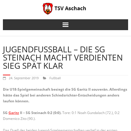
Skip
to
content
JUGENDFUSSBALL – DIE SG
STEINACH MACHT VERDIENTEN
SIEG SPÄT KLAR
24. September 2019
Fußball
Die U18-Spielgemeinschaft besiegt die SG Garitz II souverän. Allerdings
hätte das Spiel bei anderen Schiedsrichter-Entscheidungen anders
laufen können.
SG
Garitz
II – SG Steinach 0:2 (0:0).
Tore:
0:1 Noah Gundalach (72.), 0:2
Domenico Zito (90.).
Das Duell der beiden Jugend-Spielgemeinschaften verlief in der ersten