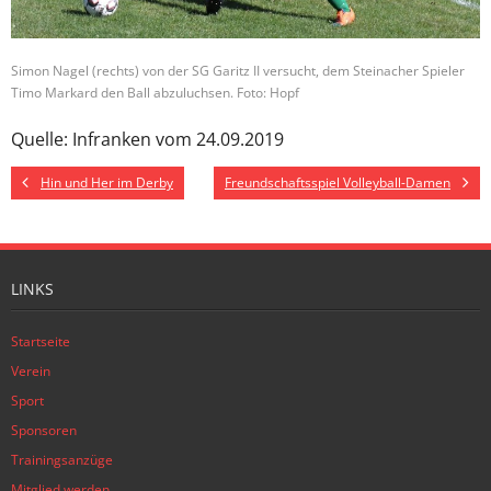
Simon Nagel (rechts) von der SG Garitz II versucht, dem Steinacher Spieler
Timo Markard den Ball abzuluchsen. Foto: Hopf
Quelle: Infranken vom 24.09.2019
Hin und Her im Derby
Freundschaftsspiel Volleyball-Damen
LINKS
Startseite
Verein
Sport
Sponsoren
Trainingsanzüge
Mitglied werden