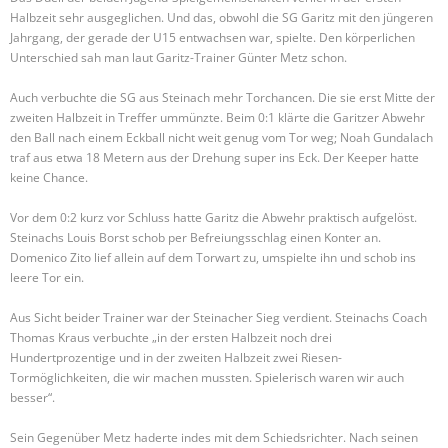
Halbzeit sehr ausgeglichen. Und das, obwohl die SG Garitz mit den jüngeren
Jahrgang, der gerade der U15 entwachsen war, spielte. Den körperlichen
Unterschied sah man laut Garitz-Trainer Günter Metz schon.
Auch verbuchte die SG aus Steinach mehr Torchancen. Die sie erst Mitte der
zweiten Halbzeit in Treffer ummünzte. Beim 0:1 klärte die Garitzer Abwehr
den Ball nach einem Eckball nicht weit genug vom Tor weg; Noah Gundalach
traf aus etwa 18 Metern aus der Drehung super ins Eck. Der Keeper hatte
keine Chance.
Vor dem 0:2 kurz vor Schluss hatte Garitz die Abwehr praktisch aufgelöst.
Steinachs Louis Borst schob per Befreiungsschlag einen Konter an.
Domenico Zito lief allein auf dem Torwart zu, umspielte ihn und schob ins
leere Tor ein.
Aus Sicht beider Trainer war der Steinacher Sieg verdient. Steinachs Coach
Thomas Kraus verbuchte „in der ersten Halbzeit noch drei
Hundertprozentige und in der zweiten Halbzeit zwei Riesen-
Tormöglichkeiten, die wir machen mussten. Spielerisch waren wir auch
besser“.
Sein Gegenüber Metz haderte indes mit dem Schiedsrichter. Nach seinen