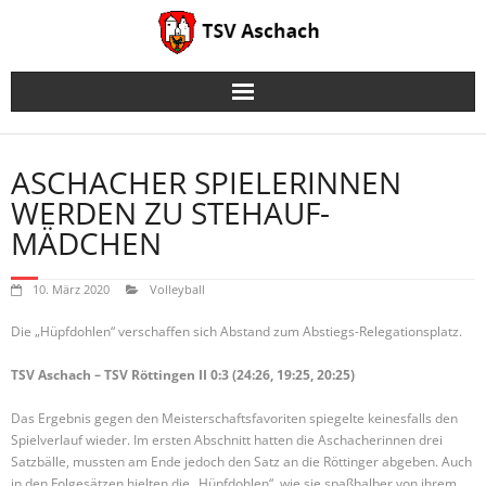
Skip
to
content
ASCHACHER SPIELERINNEN
WERDEN ZU STEHAUF-
MÄDCHEN
10. März 2020
Volleyball
Die „Hüpfdohlen“ verschaffen sich Abstand zum Abstiegs-Relegationsplatz.
TSV Aschach – TSV Röttingen II 0:3 (24:26, 19:25, 20:25)
Das Ergebnis gegen den Meisterschaftsfavoriten spiegelte keinesfalls den
Spielverlauf wieder. Im ersten Abschnitt hatten die Aschacherinnen drei
Satzbälle, mussten am Ende jedoch den Satz an die Röttinger abgeben. Auch
in den Folgesätzen hielten die „Hüpfdohlen“, wie sie spaßhalber von ihrem