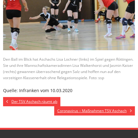
Den Ball im Blick hat Aschachs Lisa Lochner (links) im Spiel gegen Röttingen.
Sie und ihre Mannschaftskameradinnen Lisa Walkenhorst und Jasmin Kaiser
(rechts) gewannen überraschend gegen Salz und hoffen nun auf den
vorzeitigen Klassenerhalt ohne Relegationsspiele. Foto: ssp
Quelle: Infranken vom 10.03.2020
Der TSV Aschach räumt ab
Coronavirus – Maßnahmen TSV Aschach