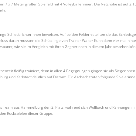
em 7 x 7 Meter großen Spielfeld mit 4 Volleyballerinnen. Die Netzhöhe ist auf 2
eln.
junge Schiedsrichterinnen beweisen. Auf beiden Feldern stellten sie das Schieds
ss daran mussten die Schützlinge von Trainer Walter Kuhn dann vier mal hinter
spannt, wie sie im Vergleich mit ihren Gegnerinnen in diesem Jahr bestehen kön
enzeit fleißig trainiert, denn in allen 4 Begegnungen gingen sie als Siegerinnen v
 und Karlstadt deutlich auf Distanz. Für Aschach traten folgende Spielerinnen
das Team aus Hammelburg den 2. Platz, während sich Wollbach und Rannungen hi
den Rückspielen dieser Gruppe.