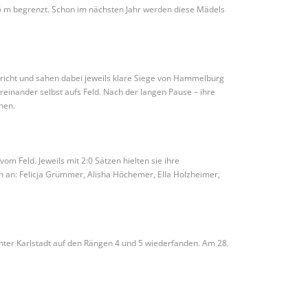
.15 m begrenzt. Schon im nächsten Jahr werden diese Mädels
gericht und sahen dabei jeweils klare Siege von Hammelburg
einander selbst aufs Feld. Nach der langen Pause – ihre
nen.
om Feld. Jeweils mit 2:0 Sätzen hielten sie ihre
 an: Felicja Grümmer, Alisha Höchemer, Ella Holzheimer,
nter Karlstadt auf den Rängen 4 und 5 wiederfanden. Am 28.