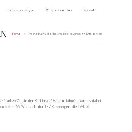
Trainingsanzüge
Mitglied werden
Kontakt
AN
Home
/
Aschacher Volleyballmädels knüpfen an Erfolgen an
rfranken Ost. In der Karl-Knauf-Halle in Iphofen kam es dabei
auch der TSV Wollbach, der TSV Rannungen, die TV/DJK