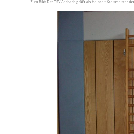
Zum Bild: Der TSV Aschach grüßt als Halbzeit-Kreismeister de