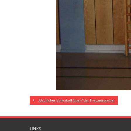
„Öschicher Volleyball Open“ der Freizeitsportler
LINKS