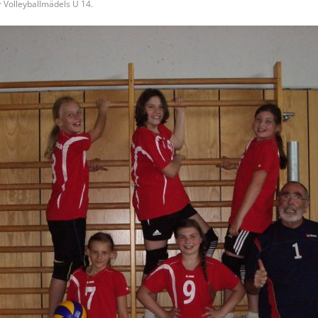
r Volleyballmädels U 14.