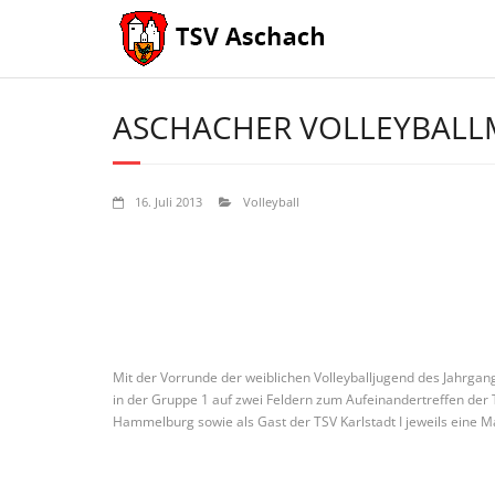
Skip
to
content
ASCHACHER VOLLEYBALL
16. Juli 2013
Volleyball
Mit der Vorrunde der weiblichen Volleyballjugend des Jahrgang
in der Gruppe 1 auf zwei Feldern zum Aufeinandertreffen der
Hammelburg sowie als Gast der TSV Karlstadt I jeweils eine M