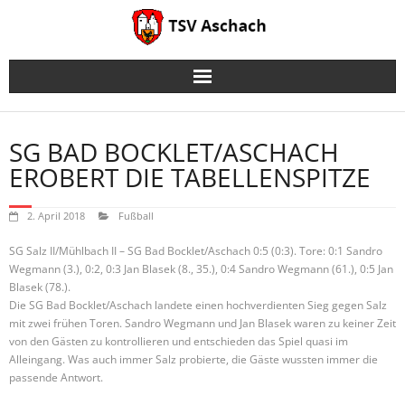
Skip
to
content
SG BAD BOCKLET/ASCHACH
EROBERT DIE TABELLENSPITZE
2. April 2018
Fußball
SG Salz II/Mühlbach II – SG Bad Bocklet/Aschach 0:5 (0:3). Tore:
0:1 Sandro
Wegmann (3.), 0:2, 0:3 Jan Blasek (8., 35.), 0:4 Sandro Wegmann (61.), 0:5 Jan
Blasek (78.).
Die SG Bad Bocklet/Aschach landete einen hochverdienten Sieg gegen Salz
mit zwei frühen Toren. Sandro Wegmann und Jan Blasek waren zu keiner Zeit
von den Gästen zu kontrollieren und entschieden das Spiel quasi im
Alleingang. Was auch immer Salz probierte, die Gäste wussten immer die
passende Antwort.