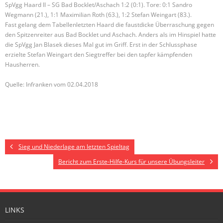
SpVgg Haard II – SG Bad Bocklet/Aschach 1:2 (0:1). Tore:
0:1 Sandro
Wegmann (21.), 1:1 Maximilian Roth (63.), 1:2 Stefan Weingart (83.).
Fast gelang dem Tabellenletzten Haard die faustdicke Überraschung gegen
den Spitzenreiter aus Bad Bocklet und Aschach. Anders als im Hinspiel hatte
die SpVgg Jan Blasek dieses Mal gut im Griff. Erst in der Schlussphase
erzielte Stefan Weingart den Siegtreffer bei den tapfer kämpfenden
Hausherren.
Quelle: Infranken vom 02.04.2018
Sieg und Niederlage am letzten Spieltag
Bericht zum Erste-Hilfe-Kurs für unsere Übungsleiter
LINKS