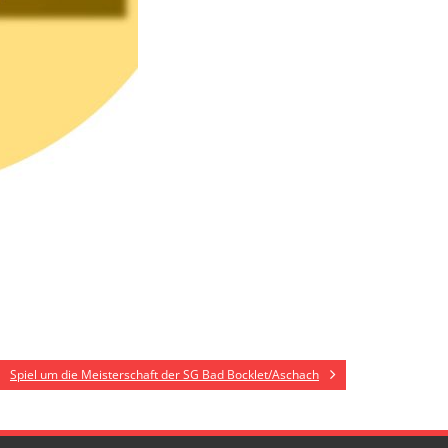
Spiel um die Meisterschaft der SG Bad Bocklet/Aschach