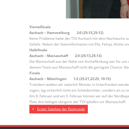
Viertelfinale
Aschach – Hammelburg 2:0 (25:15,25:12)
Keine Probleme hatte der TSV Aschach mit dem Nachwuchs aus H
Gefahr. Neben der Stammformation mit Ella, Felicja, Alisha un
Halbfinale
Aschach – Mainaschaff 2:0 (25:13,25:13)
Die Mannschaft aus der Nähe von Aschaffenburg war für uns 
diesem Team aus Mainaschaff nicht die geringste Chance. Nach
Finale
Aschach – Mömlingen 1:2 (25:21,22:25, 10:15)
Trotzdem wollten wir natürlich Meister in Unterfranken werde
zogen, lag sicherlich nicht am Schiedsrichter, sondern an zu v
Am 8. Februar und am 9. Februar können wir auf der Nordbaye
Platz drei belegte übrigens der TSV Iphofen vor Mainaschaff.
Erster Spieltag der Rückrunde