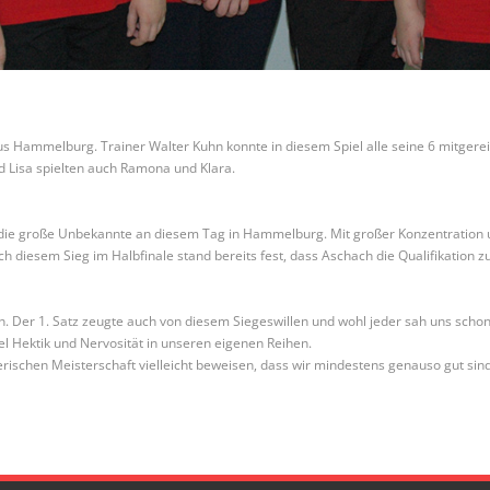
ammelburg. Trainer Walter Kuhn konnte in diesem Spiel alle seine 6 mitgereist
d Lisa spielten auch Ramona und Klara.
die große Unbekannte an diesem Tag in Hammelburg. Mit großer Konzentration 
 diesem Sieg im Halbfinale stand bereits fest, dass Aschach die Qualifikation z
n. Der 1. Satz zeugte auch von diesem Siegeswillen und wohl jeder sah uns schon
iel Hektik und Nervosität in unseren eigenen Reihen.
rischen Meisterschaft vielleicht beweisen, dass wir mindestens genauso gut sin